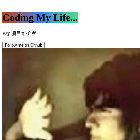
Coding My Life...
|
Follow me on Github