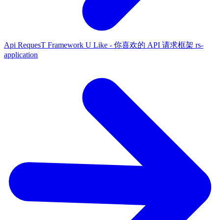
Api RequesT Framework U Like - 你喜欢的 API 请求框架
rs-
application